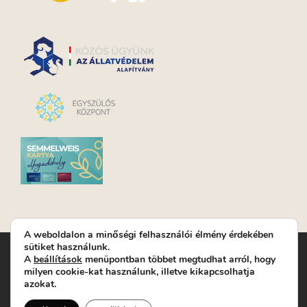
A weboldalon a minőségi felhasználói élmény érdekében
sütiket használunk.
Turay Ida Színház Közhasznú Nonprofit Kft. | Működési
A
beállítások
menüpontban többet megtudhat arról, hogy
helyszín: Turay Ida Színház 1089 Budapest, Kálvária tér 6. |
milyen cookie-kat használunk, illetve kikapcsolhatja
Levelezési cím: 1089 Budapest, Kálvária tér 14. | Titkárság:
+36
azokat.
(1) 611 9225
|
Nyeremenyjáték szabályzat
|