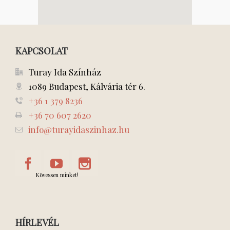
KAPCSOLAT
Turay Ida Színház
1089 Budapest, Kálvária tér 6.
+36 1 379 8236
+36 70 607 2620
info@turayidaszinhaz.hu
Kövessen minket!
HÍRLEVÉL