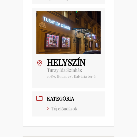
HELYSZÍN
Turay Ida Színház
1089. Budapest Kálvária tér 6.
KATEGÓRIA
Táj előadások