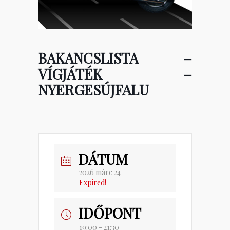
BAKANCSLISTA –
VÍGJÁTÉK –
NYERGESÚJFALU
DÁTUM
2026 márc 24
Expired!
IDŐPONT
19:00 - 21:30