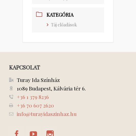
KATEGÓRIA
Táj előadások
KAPCSOLAT
Turay Ida Színház
1089 Budapest, Kálvária tér 6.
+36 1 379 8236
+36 70 607 2620
info@turayidaszinhaz.hu