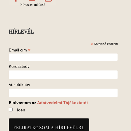
Kövessen minket!
HÍRLEVÉL
*
Kötelező kitölteni
*
Email cím
Keresztnév
Vezetéknév
Elolvastam az
Adatvédelmi Tájékoztatót
Igen