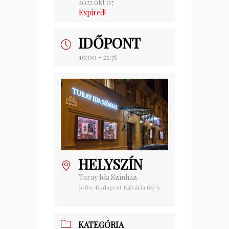
2022 okt 07
Expired!
IDŐPONT
19:00 - 21:35
HELYSZÍN
Turay Ida Színház
1089. Budapest Kálvária tér 6.
KATEGÓRIA