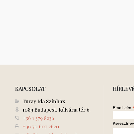
KAPCSOLAT
HÍRLEV
Turay Ida Színház
Email cím
1089 Budapest, Kálvária tér 6.
+36 1 379 8236
Keresztnév
+36 70 607 2620