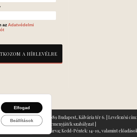
v
m az
Adatvédelmi
ót
Elfogad
zín: Turay Ida Színház 1089 Budapest, Kálvária tér 6. | Levelezési cím: 
Beállítások
Nyeremenyjáték szabályzat
|
+36-70/607-2620
( Hétfő: zárva; Kedd-Péntek: 14-19, valamint előadások 