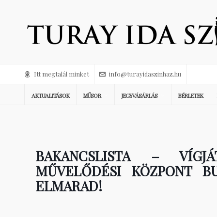
Itt megtalál minket
info@turayidaszinhaz.hu
AKTUALITÁSOK
MŰSOR
JEGYVÁSÁRLÁS
BÉRLETEK
BAKANCSLISTA – VÍGJ
MŰVELŐDÉSI KÖZPONT B
ELMARAD!