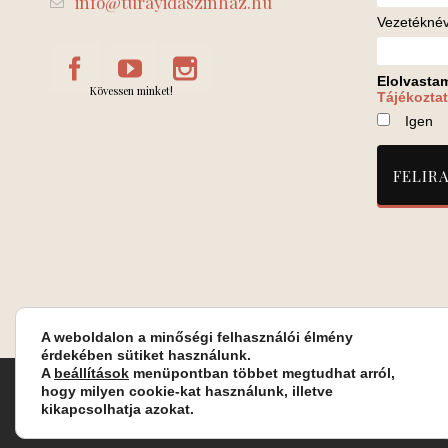
info@turayidaszinhaz.hu
Vezetékné
Elolvasta
Kövessen minket!
Tájékoztat
Igen
A weboldalon a minőségi felhasználói élmény
érdekében sütiket használunk.
A
beállítások
menüpontban többet megtudhat arról,
Turay Ida Színház Közhasznú Nonprofit Kft. | Működési helys
hogy milyen cookie-kat használunk, illetve
kikapcsolhatja azokat.
Jegyrendelés: