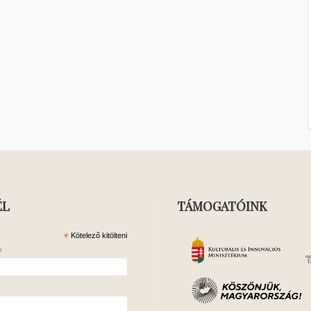
ÉL
TÁMOGATÓINK
*
Kötelező kitölteni
*