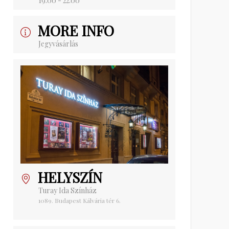
19:00 - 22:00
MORE INFO
Jegyvásárlás
HELYSZÍN
Turay Ida Színház
1089. Budapest Kálvária tér 6.