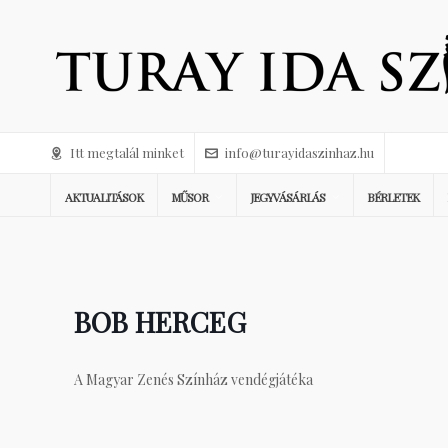
Itt megtalál minket
info@turayidaszinhaz.hu
AKTUALITÁSOK
MŰSOR
JEGYVÁSÁRLÁS
BÉRLETEK
BOB HERCEG
A Magyar Zenés Színház vendégjátéka