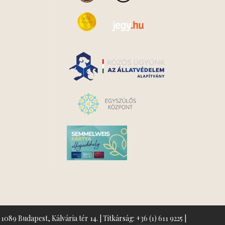
1089 Budapest, Kálvária tér 14. | Titkárság:
+36 (1) 611 9225
|