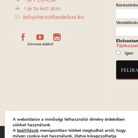
Keresztnév
+36 70 607 2620
info@turayidaszinhaz.hu
Vezetékné
Elolvasta
Kövessen minket!
Tájékoztat
Igen
A weboldalon a minőségi felhasználói élmény érdekében
sütiket használunk.
A
beállítások
menüpontban többet megtudhat arról, hogy
Turay Ida Színház Közhasznú Nonprofit Kft. | Működési helys
milyen cookie-kat használunk, illetve kikapcsolhatja