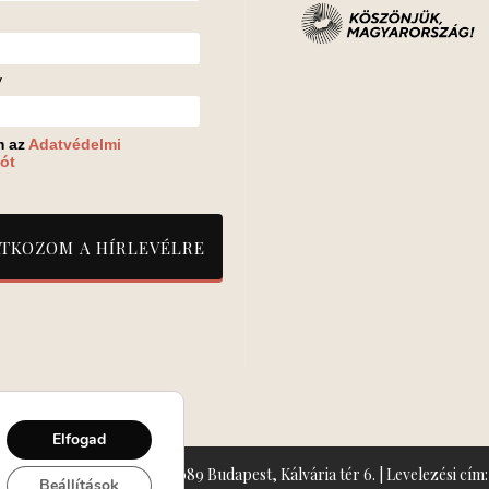
v
m az
Adatvédelmi
ót
Elfogad
zín: Turay Ida Színház 1089 Budapest, Kálvária tér 6. | Levelezési cím: 
Beállítások