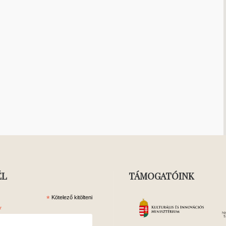
ÉL
TÁMOGATÓINK
*
Kötelező kitölteni
*