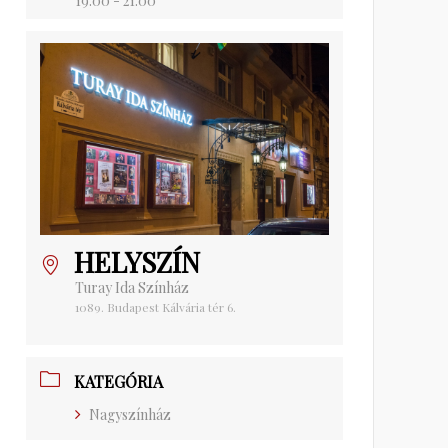
19:00 - 21:00
HELYSZÍN
Turay Ida Színház
1089. Budapest Kálvária tér 6.
KATEGÓRIA
Nagyszínház