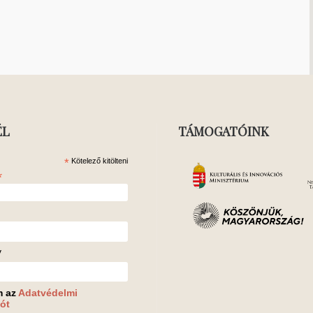
ÉL
TÁMOGATÓINK
*
Kötelező kitölteni
*
v
m az
Adatvédelmi
ót