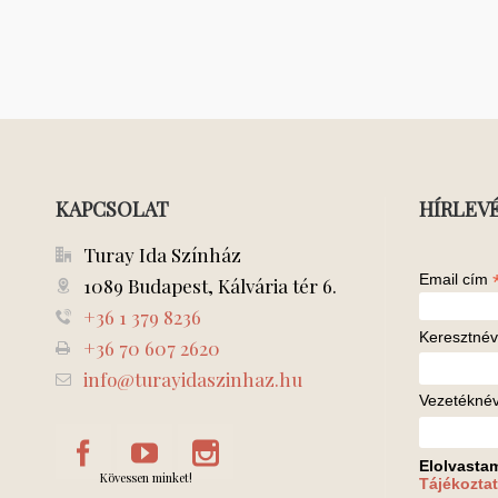
KAPCSOLAT
HÍRLEV
Turay Ida Színház
Email cím
1089 Budapest, Kálvária tér 6.
+36 1 379 8236
Keresztnév
+36 70 607 2620
info@turayidaszinhaz.hu
Vezetékné
Elolvasta
Kövessen minket!
Tájékoztat