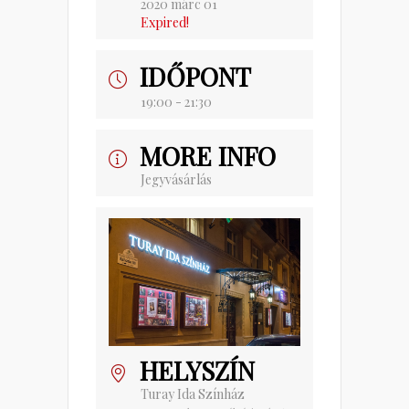
2020 márc 01
Expired!
IDŐPONT
19:00 - 21:30
MORE INFO
Jegyvásárlás
HELYSZÍN
Turay Ida Színház