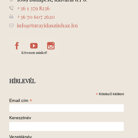
+36 1 379 8236
+36 70 607 2620
info@turayidaszinhaz.hu
Kövessen minket!
HÍRLEVÉL
*
Kötelező kitölteni
*
Email cím
Keresztnév
Vezetéknév