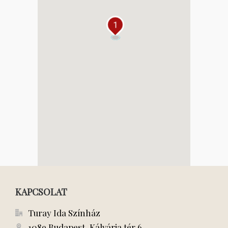
1
KAPCSOLAT
Turay Ida Színház
1089 Budapest, Kálvária tér 6.