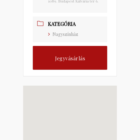
1089. Budapest Kálvária tér 6.
KATEGÓRIA
Nagyszínház
Jegyvásárlás