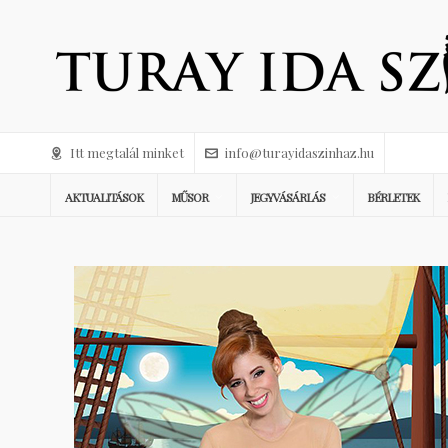
Itt megtalál minket
info@turayidaszinhaz.hu
AKTUALITÁSOK
MŰSOR
JEGYVÁSÁRLÁS
BÉRLETEK