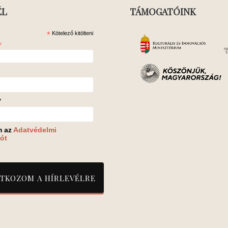
ÉL
TÁMOGATÓINK
*
Kötelező kitölteni
*
v
m az
Adatvédelmi
ót