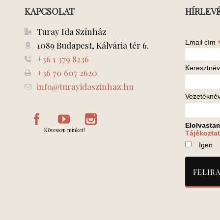
KAPCSOLAT
HÍRLEV
Turay Ida Színház
Email cím
1089 Budapest, Kálvária tér 6.
+36 1 379 8236
Keresztnév
+36 70 607 2620
info@turayidaszinhaz.hu
Vezetékné
Elolvasta
Kövessen minket!
Tájékoztat
Igen