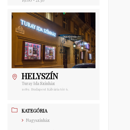
19:00 - 21:30
HELYSZÍN
Turay Ida Színház
1089. Budapest Kálvária tér 6.
KATEGÓRIA
Nagyszínház