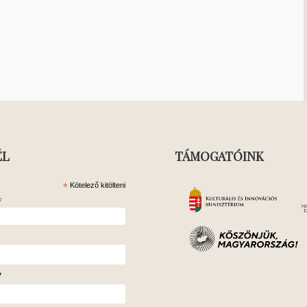
ÉL
TÁMOGATÓINK
*
Kötelező kitölteni
*
v