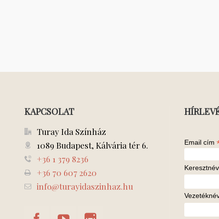
KAPCSOLAT
HÍRLEV
Turay Ida Színház
Email cím
1089 Budapest, Kálvária tér 6.
+36 1 379 8236
Keresztnév
+36 70 607 2620
info@turayidaszinhaz.hu
Vezetékné