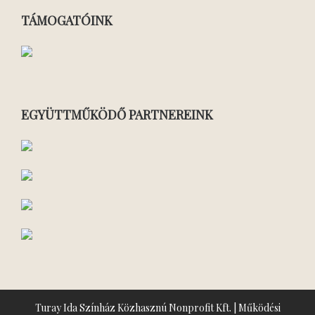
TÁMOGATÓINK
EGYÜTTMŰKÖDŐ PARTNEREINK
Turay Ida Színház Közhasznú Nonprofit Kft. | Működési