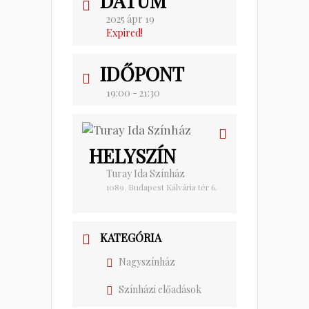
DÁTUM
2025 ápr 19
Expired!
IDŐPONT
19:00 - 21:30
HELYSZÍN
Turay Ida Színház
1089. Budapest Kálvária tér 6.
KATEGÓRIA
Nagyszínház
Színházi előadások