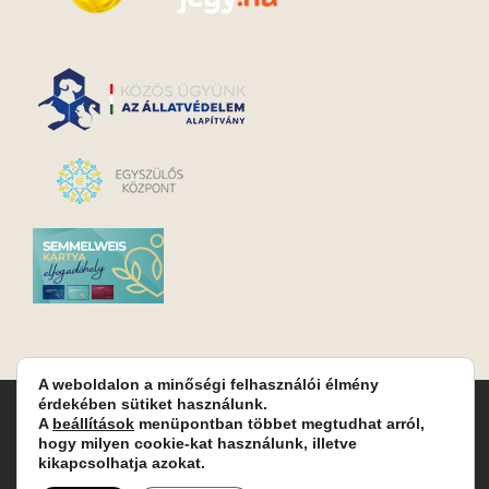
A weboldalon a minőségi felhasználói élmény
érdekében sütiket használunk.
Turay Ida Színház Közhasznú Nonprofit Kft. | Működési
A
beállítások
menüpontban többet megtudhat arról,
helyszín: Turay Ida Színház 1089 Budapest, Kálvária tér 6. |
hogy milyen cookie-kat használunk, illetve
Levelezési cím: 1089 Budapest, Kálvária tér 14. | Titkárság:
+36
kikapcsolhatja azokat.
(1) 611 9225
|
Nyeremenyjáték szabályzat
|