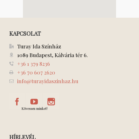
KAPCSOLAT
Turay Ida Színház
1089 Budapest, Kálvária tér 6.
+36 1 379 8236
+36 70 607 2620
info@turayidaszinhaz.hu
Kövessen minket!
HÍRLEVÉL