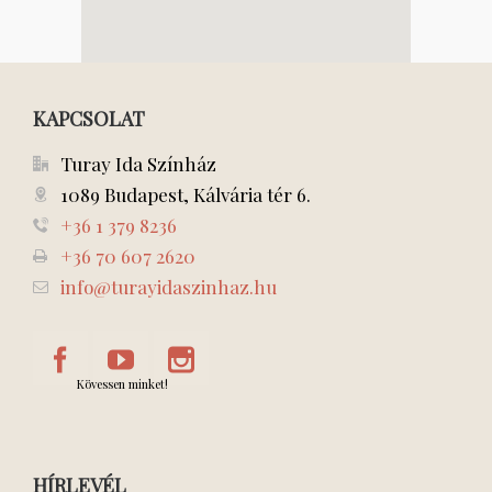
KAPCSOLAT
Turay Ida Színház
1089 Budapest, Kálvária tér 6.
+36 1 379 8236
+36 70 607 2620
info@turayidaszinhaz.hu
Kövessen minket!
HÍRLEVÉL