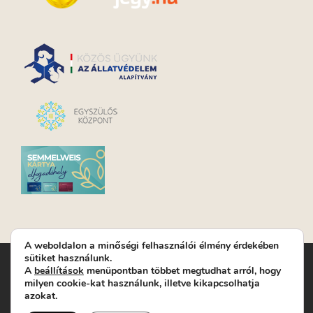
A weboldalon a minőségi felhasználói élmény érdekében
sütiket használunk.
Turay Ida Színház Közhasznú Nonprofit Kft. | Működési
A
beállítások
menüpontban többet megtudhat arról, hogy
helyszín: Turay Ida Színház 1089 Budapest, Kálvária tér 6. |
milyen cookie-kat használunk, illetve kikapcsolhatja
Levelezési cím: 1089 Budapest, Kálvária tér 14. | Titkárság:
+36
azokat.
(1) 611 9225
|
Nyeremenyjáték szabályzat
|