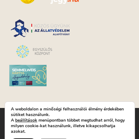
A weboldalon a minőségi felhasználói élmény érdekében
sütiket használunk.
Turay Ida Színház Közhasznú Nonprofit Kft. | Működési
A
beállítások
menüpontban többet megtudhat arról, hogy
helyszín: Turay Ida Színház 1089 Budapest, Kálvária tér 6. |
milyen cookie-kat használunk, illetve kikapcsolhatja
Levelezési cím: 1089 Budapest, Kálvária tér 14. | Titkárság:
+36
azokat.
(1) 611 9225
|
Nyeremenyjáték szabályzat
|