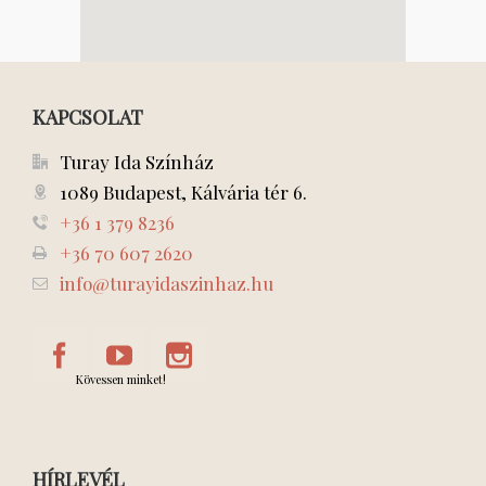
KAPCSOLAT
Turay Ida Színház
1089 Budapest, Kálvária tér 6.
+36 1 379 8236
+36 70 607 2620
info@turayidaszinhaz.hu
Kövessen minket!
HÍRLEVÉL