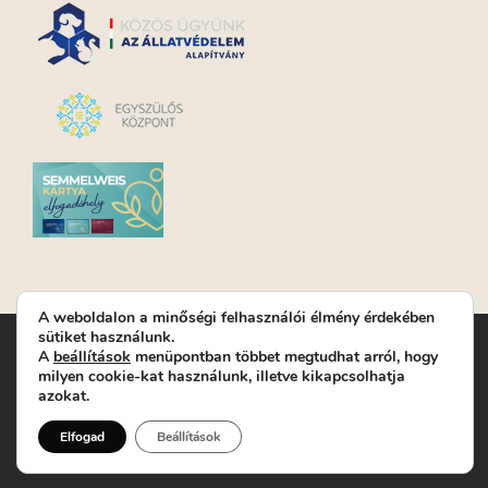
A weboldalon a minőségi felhasználói élmény érdekében
sütiket használunk.
Turay Ida Színház Közhasznú Nonprofit Kft. | Működési
A
beállítások
menüpontban többet megtudhat arról, hogy
helyszín: Turay Ida Színház 1089 Budapest, Kálvária tér 6. |
milyen cookie-kat használunk, illetve kikapcsolhatja
Levelezési cím: 1089 Budapest, Kálvária tér 14. | Titkárság:
+36
azokat.
(1) 611 9225
|
Nyeremenyjáték szabályzat
|
Jegyrendelés:
+36-70/607-2620
( Hétfő: zárva; Kedd-Péntek:
Elfogad
Beállítások
14-19, valamint előadások előtt 1 órával)