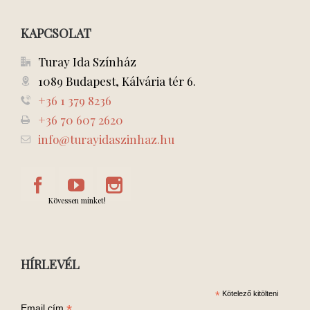
KAPCSOLAT
Turay Ida Színház
1089 Budapest, Kálvária tér 6.
+36 1 379 8236
+36 70 607 2620
info@turayidaszinhaz.hu
Kövessen minket!
HÍRLEVÉL
*
Kötelező kitölteni
*
Email cím