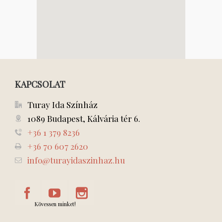
KAPCSOLAT
Turay Ida Színház
1089 Budapest, Kálvária tér 6.
+36 1 379 8236
+36 70 607 2620
info@turayidaszinhaz.hu
Kövessen minket!