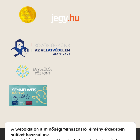
A weboldalon a minőségi felhasználói élmény érdekében
sütiket használunk.
Turay Ida Színház Közhasznú Nonprofit Kft. | Működési