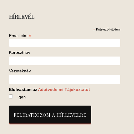
HÍRLEVÉL
*
Kötelező kitölteni
*
Email cím
Keresztnév
Vezetéknév
Elolvastam az
Adatvédelmi Tájékoztatót
Igen