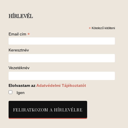
HÍRLEVÉL
*
Kötelező kitölteni
*
Email cím
Keresztnév
Vezetéknév
Elolvastam az
Adatvédelmi Tájékoztatót
Igen