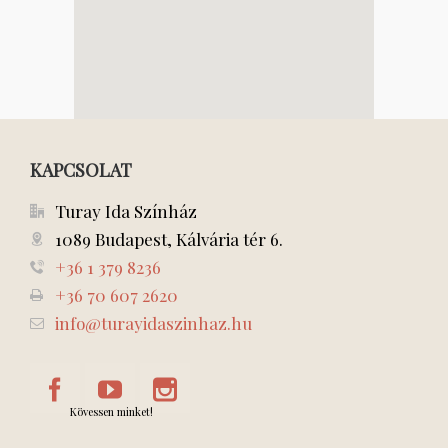
KAPCSOLAT
Turay Ida Színház
1089 Budapest, Kálvária tér 6.
+36 1 379 8236
+36 70 607 2620
info@turayidaszinhaz.hu
Kövessen minket!