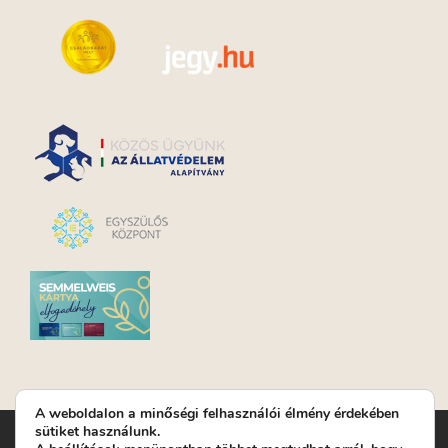
A weboldalon a minőségi felhasználói élmény érdekében
sütiket használunk.
Turay Ida Színház Közhasznú Nonprofit Kft. | Működési