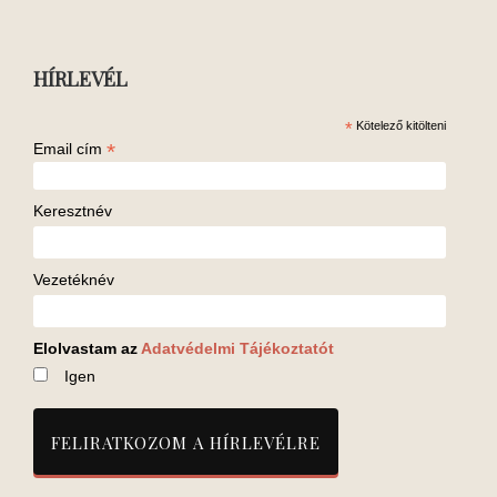
HÍRLEVÉL
*
Kötelező kitölteni
*
Email cím
Keresztnév
Vezetéknév
Elolvastam az
Adatvédelmi Tájékoztatót
Igen