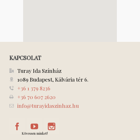
KAPCSOLAT
Turay Ida Színház
1089 Budapest, Kálvária tér 6.
+36 1 379 8236
+36 70 607 2620
info@turayidaszinhaz.hu
Kövessen minket!