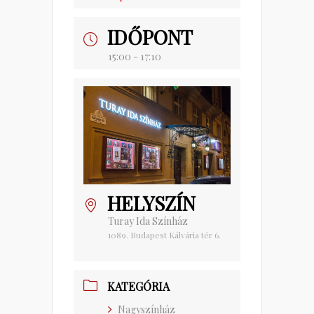
IDŐPONT
15:00 - 17:10
HELYSZÍN
Turay Ida Színház
1089. Budapest Kálvária tér 6.
KATEGÓRIA
Nagyszínház