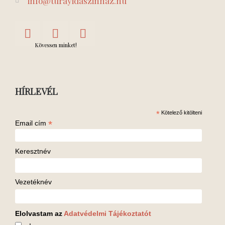
info@turayidaszinhaz.hu
Kövessen minket!
HÍRLEVÉL
*
Kötelező kitölteni
*
Email cím
Keresztnév
Vezetéknév
Elolvastam az
Adatvédelmi Tájékoztatót