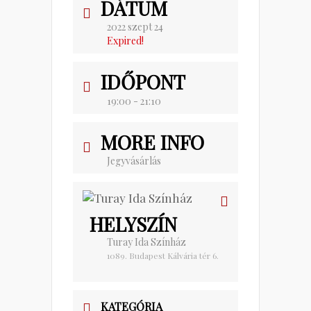
DÁTUM
2022 szept 24
Expired!
IDŐPONT
19:00 - 21:10
MORE INFO
Jegyvásárlás
HELYSZÍN
Turay Ida Színház
1089. Budapest Kálvária tér 6.
KATEGÓRIA