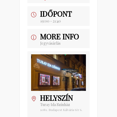
IDŐPONT
19:00 - 21:40
MORE INFO
Jegyvásárlás
HELYSZÍN
Turay Ida Színház
1089. Budapest Kálvária tér 6.