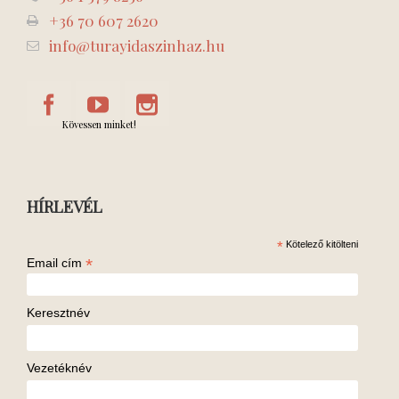
+36 70 607 2620
info@turayidaszinhaz.hu
Kövessen minket!
HÍRLEVÉL
*
Kötelező kitölteni
*
Email cím
Keresztnév
Vezetéknév