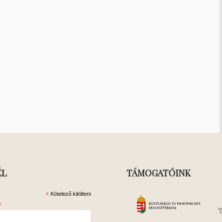
ÉL
TÁMOGATÓINK
*
Kötelező kitölteni
*