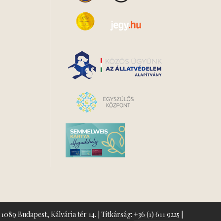
1089 Budapest, Kálvária tér 14. | Titkárság:
+36 (1) 611 9225
|