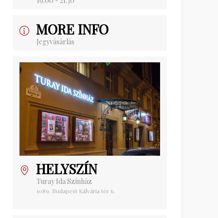
19:00 - 21:30
MORE INFO
Jegyvásárlás
HELYSZÍN
Turay Ida Színház
1089. Budapest Kálvária tér 6.