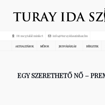
Itt megtalál minket
info@turayidaszinhaz.hu
AKTUALITÁSOK
MŰSOR
JEGYVÁSÁRLÁS
BÉRLETEK
EGY SZERETHETŐ NŐ – PREM