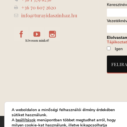
Keresztnév
+36 70 607 2620
info@turayidaszinhaz.hu
Vezetékné
Elolvasta
Kövessen minket!
Tájékoztat
Igen
A weboldalon a minőségi felhasználói élmény érdekében
sütiket használunk.
A
beállítások
menüpontban többet megtudhat arról, hogy
Turay Ida Színház Közhasznú Nonprofit Kft. | Működési helys
milyen cookie-kat használunk, illetve kikapcsolhatja