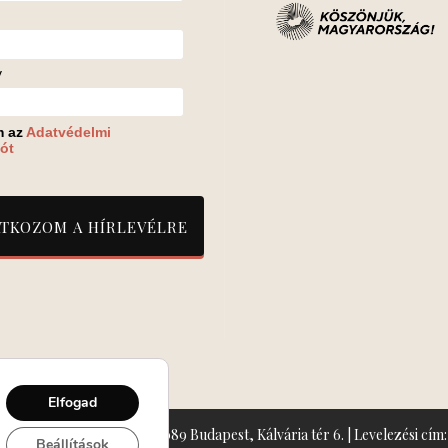
v
m az
Adatvédelmi
ót
Elfogad
zín: Turay Ida Színház 1089 Budapest, Kálvária tér 6. | Levelezési cím: 
Beállítások