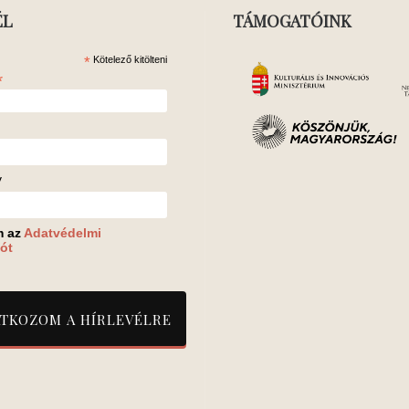
ÉL
TÁMOGATÓINK
*
Kötelező kitölteni
*
v
m az
Adatvédelmi
ót