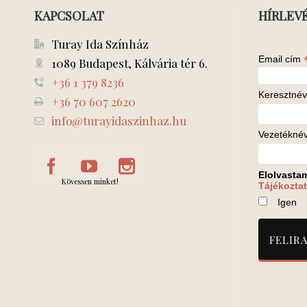
KAPCSOLAT
HÍRLEV
Turay Ida Színház
Email cím
1089 Budapest, Kálvária tér 6.
+36 1 379 8236
Keresztnév
+36 70 607 2620
info@turayidaszinhaz.hu
Vezetékné
Elolvasta
Kövessen minket!
Tájékoztat
Igen