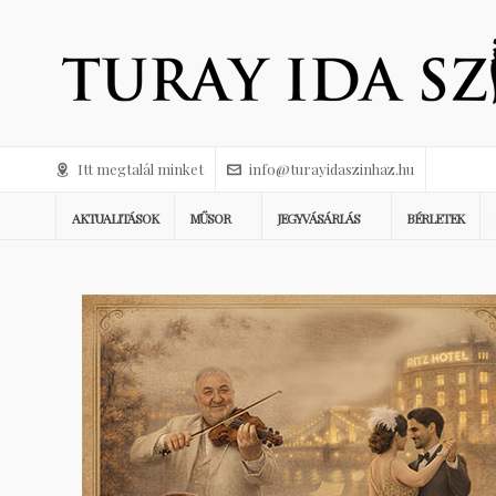
Itt megtalál minket
info@turayidaszinhaz.hu
AKTUALITÁSOK
MŰSOR
JEGYVÁSÁRLÁS
BÉRLETEK