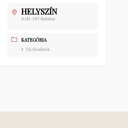
HELYSZÍN
RAM-ART Színház
KATEGÓRIA
Táj előadások