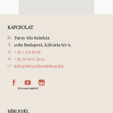
KAPCSOLAT
Turay Ida Színház
1089 Budapest, Kálvária tér 6.
+36 1 379 8236
+36 70 607 2620
info@turayidaszinhaz.hu
Kövessen minket!
HÍRLEVÉL