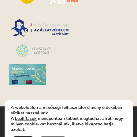
A weboldalon a minőségi felhasználói élmény érdekében
sütiket használunk.
Turay Ida Színház Közhasznú Nonprofit Kft. | Működési
A
beállítások
menüpontban többet megtudhat arról, hogy
helyszín: Turay Ida Színház 1089 Budapest, Kálvária tér 6. |
milyen cookie-kat használunk, illetve kikapcsolhatja
Levelezési cím: 1089 Budapest, Kálvária tér 14. | Titkárság:
+36
azokat.
(1) 611 9225
|
Nyeremenyjáték szabályzat
|