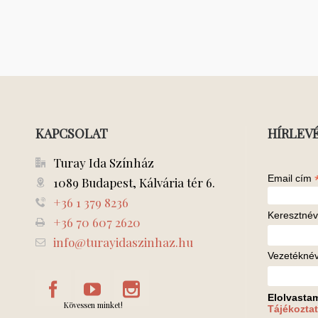
KAPCSOLAT
HÍRLEV
Turay Ida Színház
Email cím
1089 Budapest, Kálvária tér 6.
+36 1 379 8236
Keresztnév
+36 70 607 2620
info@turayidaszinhaz.hu
Vezetékné
Elolvasta
Kövessen minket!
Tájékoztat