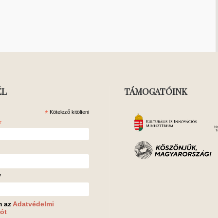
ÉL
TÁMOGATÓINK
*
Kötelező kitölteni
*
v
m az
Adatvédelmi
ót