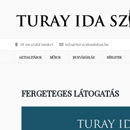
Itt megtalál minket
info@turayidaszinhaz.hu
AKTUALITÁSOK
MŰSOR
JEGYVÁSÁRLÁS
BÉRLETEK
FERGETEGES LÁTOGATÁS