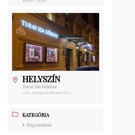
19:00 - 21:10
HELYSZÍN
Turay Ida Színház
1089. Budapest Kálvária tér 6.
KATEGÓRIA
Nagyszínház