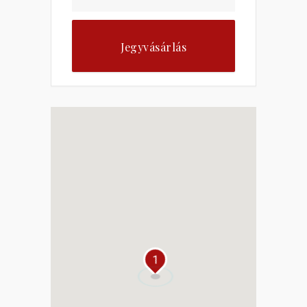
Jegyvásárlás
1