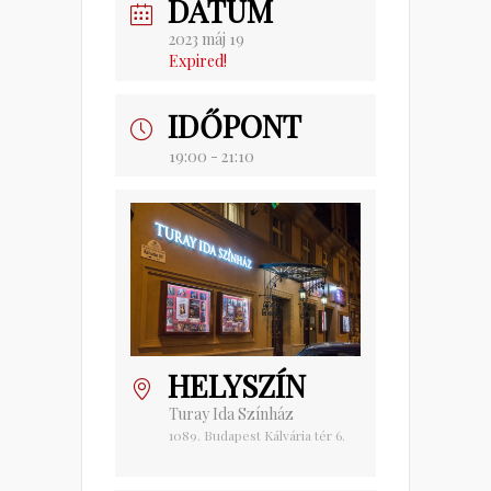
DÁTUM
2023 máj 19
Expired!
IDŐPONT
19:00 - 21:10
HELYSZÍN
Turay Ida Színház
1089. Budapest Kálvária tér 6.