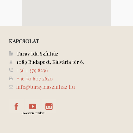
KAPCSOLAT
Turay Ida Színház
1089 Budapest, Kálvária tér 6.
+36 1 379 8236
+36 70 607 2620
info@turayidaszinhaz.hu
Kövessen minket!