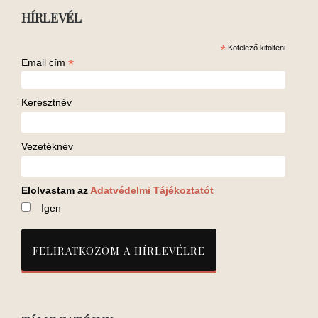
HÍRLEVÉL
*
Kötelező kitölteni
*
Email cím
Keresztnév
Vezetéknév
Elolvastam az
Adatvédelmi Tájékoztatót
Igen