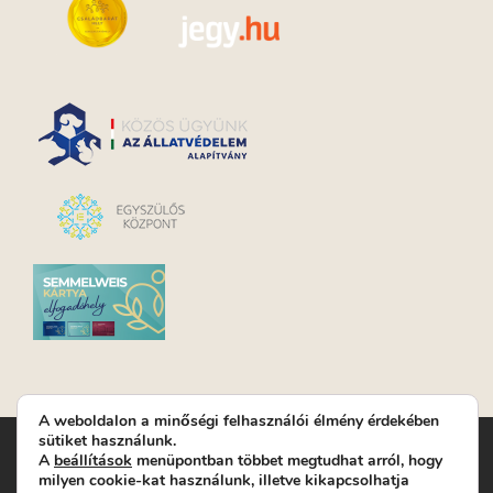
A weboldalon a minőségi felhasználói élmény érdekében
sütiket használunk.
Turay Ida Színház Közhasznú Nonprofit Kft. | Működési
A
beállítások
menüpontban többet megtudhat arról, hogy
helyszín: Turay Ida Színház 1089 Budapest, Kálvária tér 6. |
milyen cookie-kat használunk, illetve kikapcsolhatja