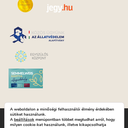
A weboldalon a minőségi felhasználói élmény érdekében
sütiket használunk.
Turay Ida Színház Közhasznú Nonprofit Kft. | Működési
A
beállítások
menüpontban többet megtudhat arról, hogy
helyszín: Turay Ida Színház 1089 Budapest, Kálvária tér 6. |
milyen cookie-kat használunk, illetve kikapcsolhatja