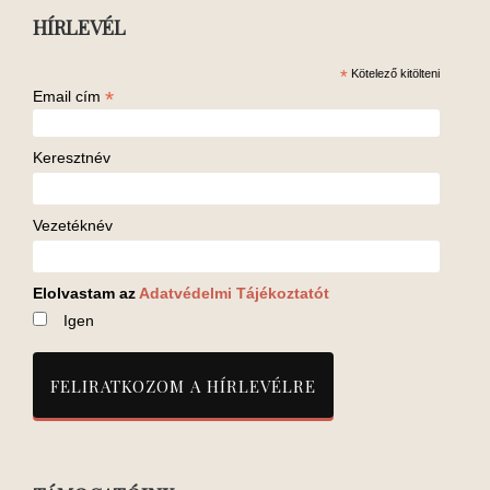
HÍRLEVÉL
*
Kötelező kitölteni
*
Email cím
Keresztnév
Vezetéknév
Elolvastam az
Adatvédelmi Tájékoztatót
Igen