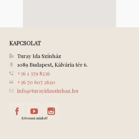
KAPCSOLAT
Turay Ida Színház
1089 Budapest, Kálvária tér 6.
+36 1 379 8236
+36 70 607 2620
info@turayidaszinhaz.hu
Kövessen minket!