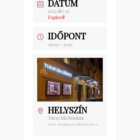
DÁTUM
2022 dec 23
Expired!
IDŐPONT
19:00 - 21:10
HELYSZÍN
Turay Ida Színház
1089. Budapest Kálvária tér 6.