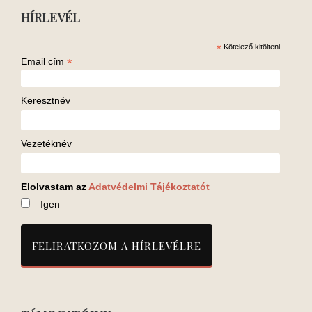
HÍRLEVÉL
*
Kötelező kitölteni
*
Email cím
Keresztnév
Vezetéknév
Elolvastam az
Adatvédelmi Tájékoztatót
Igen