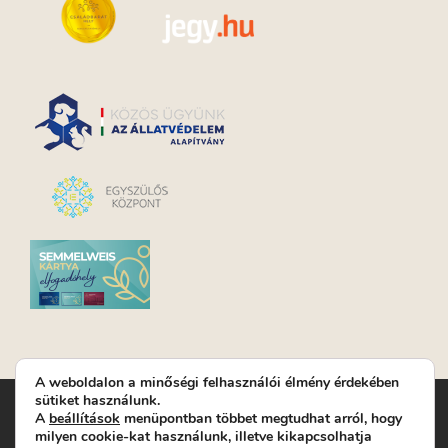
A weboldalon a minőségi felhasználói élmény érdekében
sütiket használunk.
Turay Ida Színház Közhasznú Nonprofit Kft. | Működési
A
beállítások
menüpontban többet megtudhat arról, hogy
helyszín: Turay Ida Színház 1089 Budapest, Kálvária tér 6. |
milyen cookie-kat használunk, illetve kikapcsolhatja