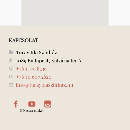
KAPCSOLAT
Turay Ida Színház
1089 Budapest, Kálvária tér 6.
+36 1 379 8236
+36 70 607 2620
info@turayidaszinhaz.hu
Kövessen minket!