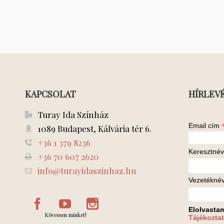
KAPCSOLAT
HÍRLEV
Turay Ida Színház
Email cím
1089 Budapest, Kálvária tér 6.
+36 1 379 8236
Keresztnév
+36 70 607 2620
info@turayidaszinhaz.hu
Vezetékné
Elolvasta
Kövessen minket!
Tájékoztat