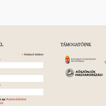
ÉL
TÁMOGATÓINK
*
Kötelező kitölteni
*
v
m az
Adatvédelmi
ót