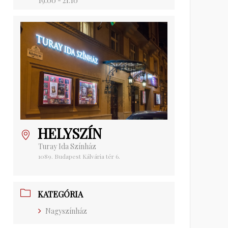
19:00 - 21:10
HELYSZÍN
Turay Ida Színház
1089. Budapest Kálvária tér 6.
KATEGÓRIA
Nagyszínház