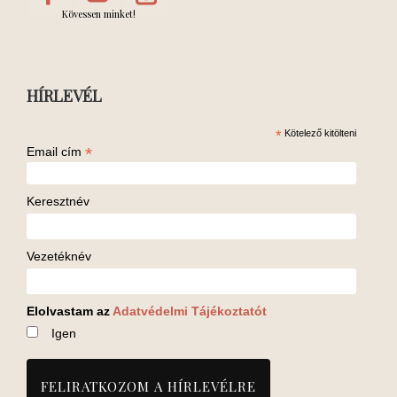
Kövessen minket!
HÍRLEVÉL
*
Kötelező kitölteni
*
Email cím
Keresztnév
Vezetéknév
Elolvastam az
Adatvédelmi Tájékoztatót
Igen