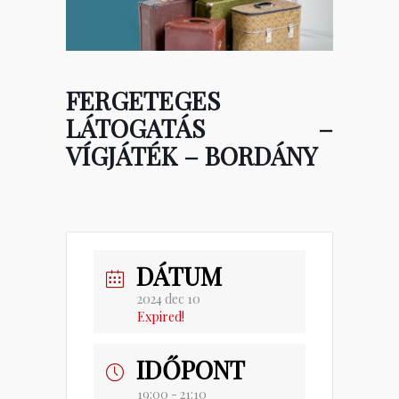
FERGETEGES
LÁTOGATÁS –
VÍGJÁTÉK – BORDÁNY
DÁTUM
2024 dec 10
Expired!
IDŐPONT
19:00 - 21:10