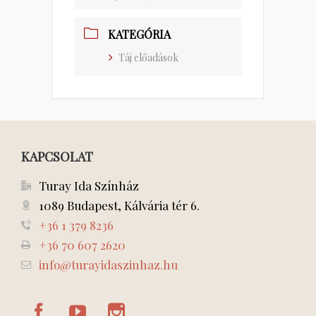
KATEGÓRIA
Táj előadások
KAPCSOLAT
Turay Ida Színház
1089 Budapest, Kálvária tér 6.
+36 1 379 8236
+36 70 607 2620
info@turayidaszinhaz.hu