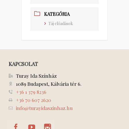
KATEGÓRIA
Táj előadások
KAPCSOLAT
Turay Ida Színház
1089 Budapest, Kálvária tér 6.
+36 1 379 8236
+36 70 607 2620
info@turayidaszinhaz.hu