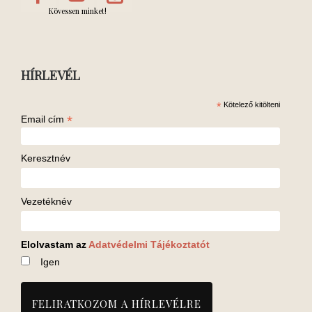
Kövessen minket!
HÍRLEVÉL
*
Kötelező kitölteni
*
Email cím
Keresztnév
Vezetéknév
Elolvastam az
Adatvédelmi Tájékoztatót
Igen