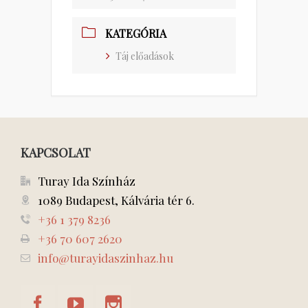
KATEGÓRIA
Táj előadások
KAPCSOLAT
Turay Ida Színház
1089 Budapest, Kálvária tér 6.
+36 1 379 8236
+36 70 607 2620
info@turayidaszinhaz.hu