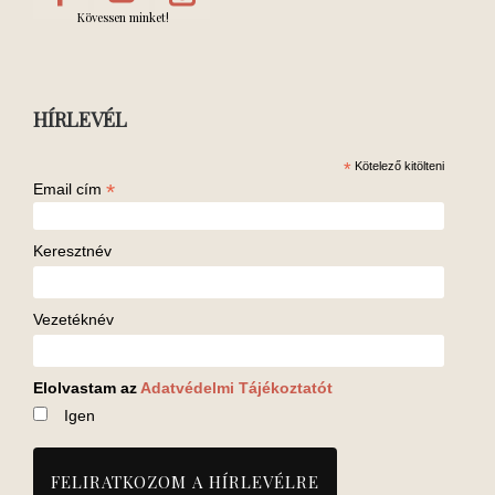
Kövessen minket!
HÍRLEVÉL
*
Kötelező kitölteni
*
Email cím
Keresztnév
Vezetéknév
Elolvastam az
Adatvédelmi Tájékoztatót
Igen