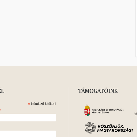
ÉL
TÁMOGATÓINK
*
Kötelező kitölteni
*