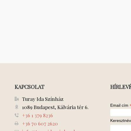
KAPCSOLAT
HÍRLEV
Turay Ida Színház
Email cím
1089 Budapest, Kálvária tér 6.
+36 1 379 8236
Keresztnév
+36 70 607 2620