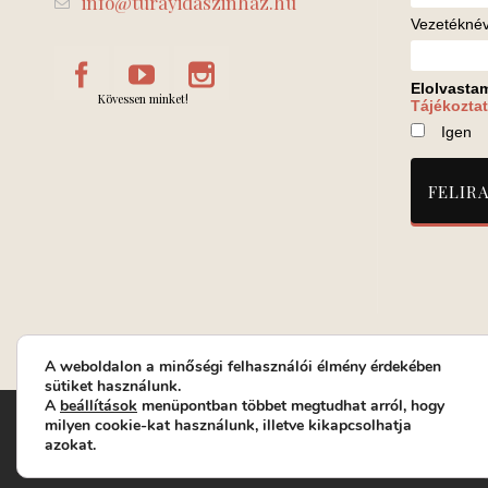
info@turayidaszinhaz.hu
Vezetékné
Elolvasta
Kövessen minket!
Tájékoztat
Igen
A weboldalon a minőségi felhasználói élmény érdekében
sütiket használunk.
A
beállítások
menüpontban többet megtudhat arról, hogy
Turay Ida Színház Közhasznú Nonprofit Kft. | Működési helys
milyen cookie-kat használunk, illetve kikapcsolhatja
azokat.
Jegyrendelés: