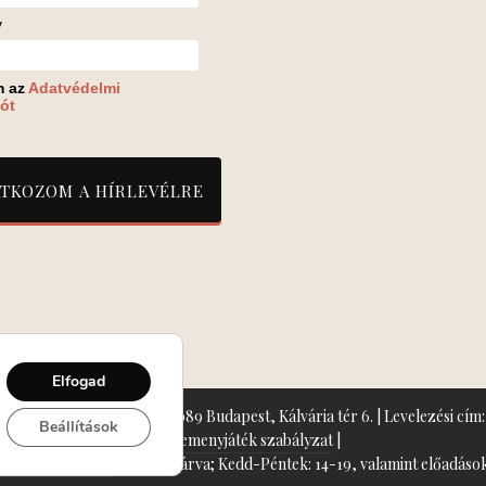
v
m az
Adatvédelmi
ót
Elfogad
zín: Turay Ida Színház 1089 Budapest, Kálvária tér 6. | Levelezési cím: 
Beállítások
Nyeremenyjáték szabályzat
|
+36-70/607-2620
( Hétfő: zárva; Kedd-Péntek: 14-19, valamint előadások 