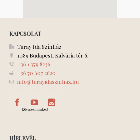
KAPCSOLAT
Turay Ida Színház
1089 Budapest, Kálvária tér 6.
+36 1 379 8236
+36 70 607 2620
info@turayidaszinhaz.hu
Kövessen minket!
HÍRLEVÉL