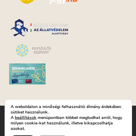
A weboldalon a minőségi felhasználói élmény érdekében
sütiket használunk.
Turay Ida Színház Közhasznú Nonprofit Kft. | Működési
A
beállítások
menüpontban többet megtudhat arról, hogy
helyszín: Turay Ida Színház 1089 Budapest, Kálvária tér 6. |
milyen cookie-kat használunk, illetve kikapcsolhatja
Levelezési cím: 1089 Budapest, Kálvária tér 14. | Titkárság:
+36
azokat.
(1) 611 9225
|
Nyeremenyjáték szabályzat
|