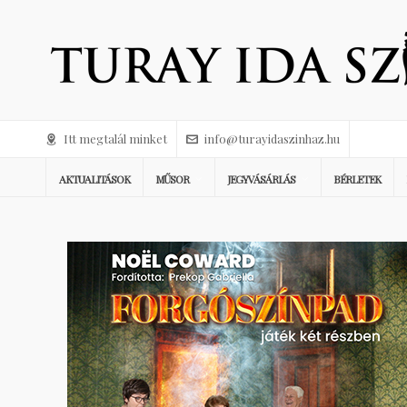
Itt megtalál minket
info@turayidaszinhaz.hu
AKTUALITÁSOK
MŰSOR
JEGYVÁSÁRLÁS
BÉRLETEK