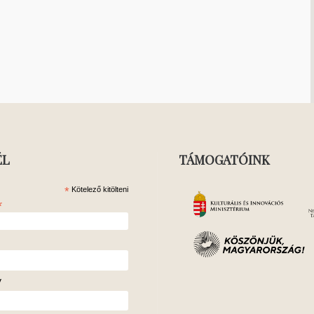
ÉL
TÁMOGATÓINK
*
Kötelező kitölteni
*
v