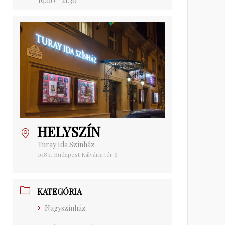
19:00 - 21:30
HELYSZÍN
Turay Ida Színház
1089. Budapest Kálvária tér 6.
KATEGÓRIA
Nagyszínház