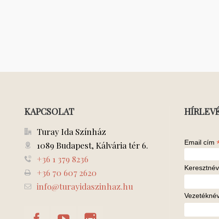
KAPCSOLAT
HÍRLEV
Turay Ida Színház
Email cím
1089 Budapest, Kálvária tér 6.
+36 1 379 8236
Keresztnév
+36 70 607 2620
info@turayidaszinhaz.hu
Vezetékné