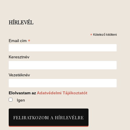
HÍRLEVÉL
*
Kötelező kitölteni
*
Email cím
Keresztnév
Vezetéknév
Elolvastam az
Adatvédelmi Tájékoztatót
Igen