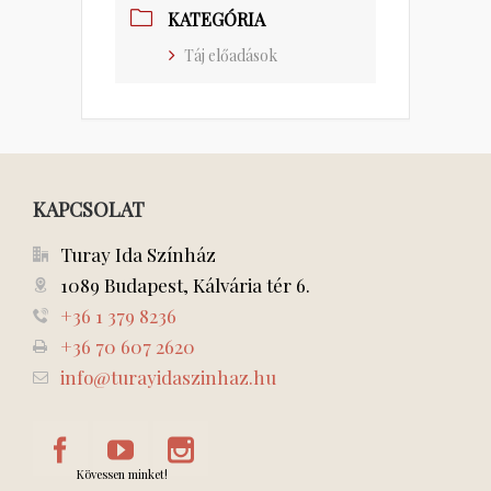
KATEGÓRIA
Táj előadások
KAPCSOLAT
Turay Ida Színház
1089 Budapest, Kálvária tér 6.
+36 1 379 8236
+36 70 607 2620
info@turayidaszinhaz.hu
Kövessen minket!