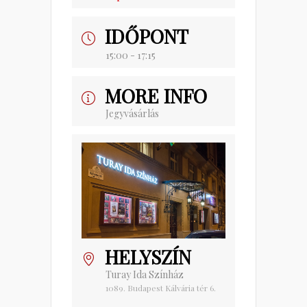
IDŐPONT
15:00 - 17:15
MORE INFO
Jegyvásárlás
HELYSZÍN
Turay Ida Színház
1089. Budapest Kálvária tér 6.