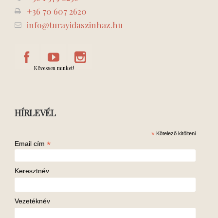
+36 70 607 2620
info@turayidaszinhaz.hu
Kövessen minket!
HÍRLEVÉL
*
Kötelező kitölteni
*
Email cím
Keresztnév
Vezetéknév