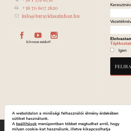
Keresztnév
+36 70 607 2620
info@turayidaszinhaz.hu
Vezetékné
Elolvasta
Kövessen minket!
Tájékoztat
Igen
A weboldalon a minőségi felhasználói élmény érdekében
sütiket használunk.
A
beállítások
menüpontban többet megtudhat arról, hogy
Turay Ida Színház Közhasznú Nonprofit Kft. | Működési helys
milyen cookie-kat használunk, illetve kikapcsolhatja