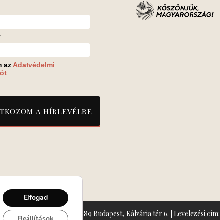
v
m az
Adatvédelmi
ót
Elfogad
zín: Turay Ida Színház 1089 Budapest, Kálvária tér 6. | Levelezési cím: 
Beállítások