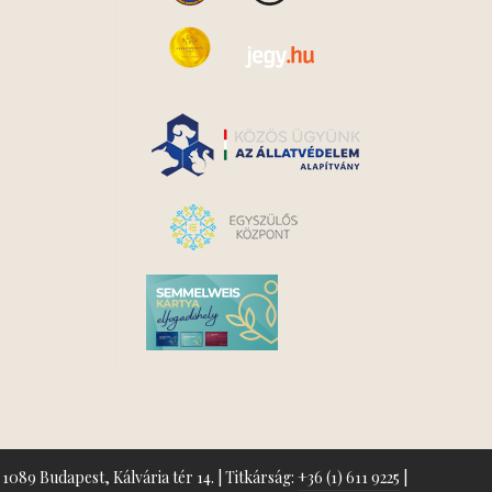
1089 Budapest, Kálvária tér 14. | Titkárság:
+36 (1) 611 9225
|