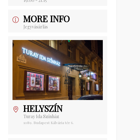
19:00 - 21:15
MORE INFO
Jegyvásárlás
HELYSZÍN
Turay Ida Színház
1089. Budapest Kálvária tér 6.