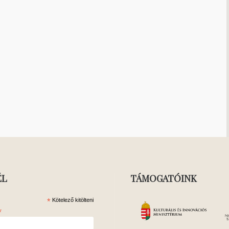
ÉL
TÁMOGATÓINK
*
Kötelező kitölteni
*