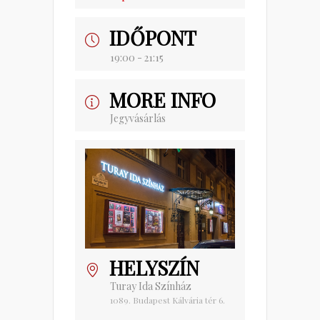
IDŐPONT
19:00 - 21:15
MORE INFO
Jegyvásárlás
HELYSZÍN
Turay Ida Színház
1089. Budapest Kálvária tér 6.