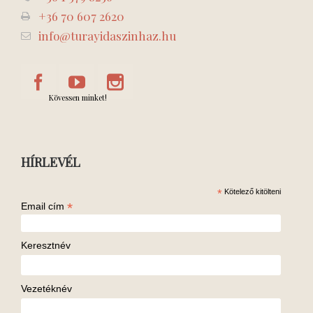
+36 70 607 2620
info@turayidaszinhaz.hu
Kövessen minket!
HÍRLEVÉL
*
Kötelező kitölteni
*
Email cím
Keresztnév
Vezetéknév