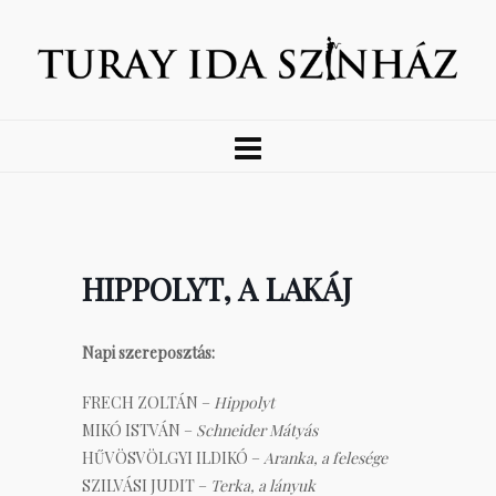
HIPPOLYT, A LAKÁJ
Napi szereposztás:
FRECH ZOLTÁN –
Hippolyt
MIKÓ ISTVÁN –
Schneider Mátyás
HŰVÖSVÖLGYI ILDIKÓ –
Aranka, a felesége
SZILVÁSI JUDIT –
Terka, a lányuk