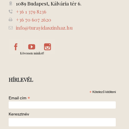
1089 Budapest, Kálvária tér 6.
+36 1 379 8236
+36 70 607 2620
info@turayidaszinhaz.hu
Kövessen minket!
HÍRLEVÉL
*
Kötelező kitölteni
*
Email cím
Keresztnév