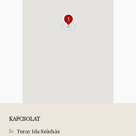
1
KAPCSOLAT
Turay Ida Színház