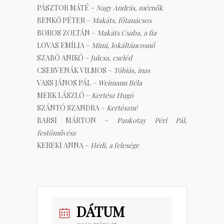
PÁSZTOR MÁTÉ –
Nagy András, mérnők
BENKŐ PÉTER –
Makáts, főtanácsos
BOROS ZOLTÁN –
Makáts Csaba, a fia
LOVAS EMÍLIA –
Mimi, lokáltáncosnő
SZABÓ ANIKÓ –
Julcsa, cseléd
CSERVENÁK VILMOS –
Tóbiás, inas
VASS JÁNOS PÁL –
Weimann Béla
MERK LÁSZLÓ –
Kertész Hugó
SZÁNTÓ SZANDRA –
Kertészné
BARSI MÁRTON –
Pankotay Péri Pál,
festőművész
KEREKI ANNA –
Hédi, a felesége
DÁTUM