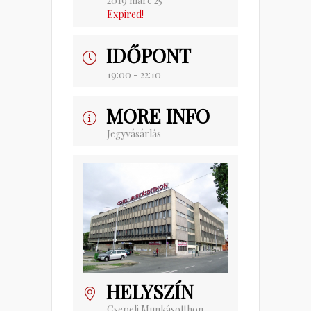
2019 márc 25
Expired!
IDŐPONT
19:00 - 22:10
MORE INFO
Jegyvásárlás
HELYSZÍN
Csepeli Munkásotthon