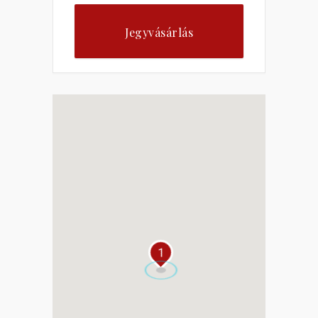
Jegyvásárlás
1