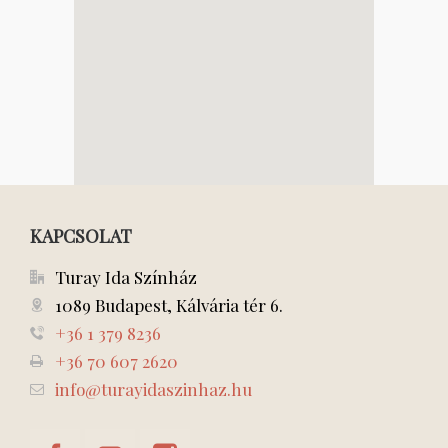
KAPCSOLAT
Turay Ida Színház
1089 Budapest, Kálvária tér 6.
+36 1 379 8236
+36 70 607 2620
info@turayidaszinhaz.hu