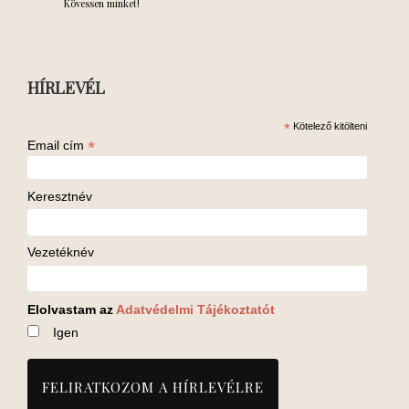
Kövessen minket!
HÍRLEVÉL
*
Kötelező kitölteni
*
Email cím
Keresztnév
Vezetéknév
Elolvastam az
Adatvédelmi Tájékoztatót
Igen