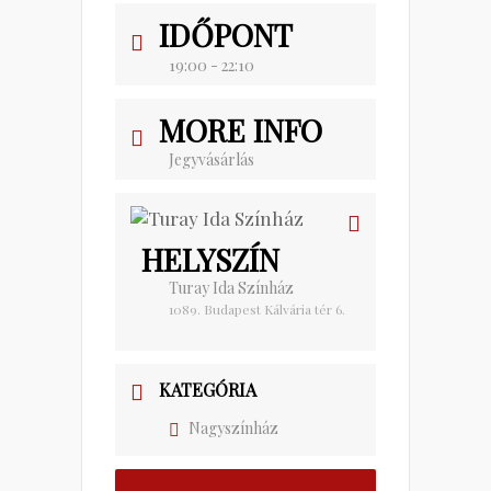
IDŐPONT
19:00 - 22:10
MORE INFO
Jegyvásárlás
HELYSZÍN
Turay Ida Színház
1089. Budapest Kálvária tér 6.
KATEGÓRIA
Nagyszínház