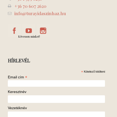
+36 70 607 2620
info@turayidaszinhaz.hu
Kövessen minket!
HÍRLEVÉL
*
Kötelező kitölteni
*
Email cím
Keresztnév
Vezetéknév