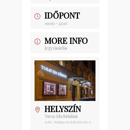
IDŐPONT
19:00 - 22:10
MORE INFO
Jegyvásárlás
HELYSZÍN
Turay Ida Színház
1089. Budapest Kálvária tér 6.