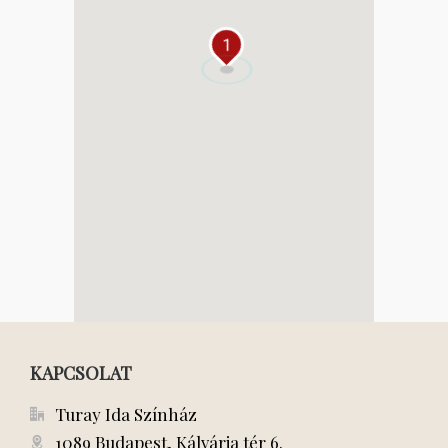
1
KAPCSOLAT
Turay Ida Színház
1089 Budapest, Kálvária tér 6.