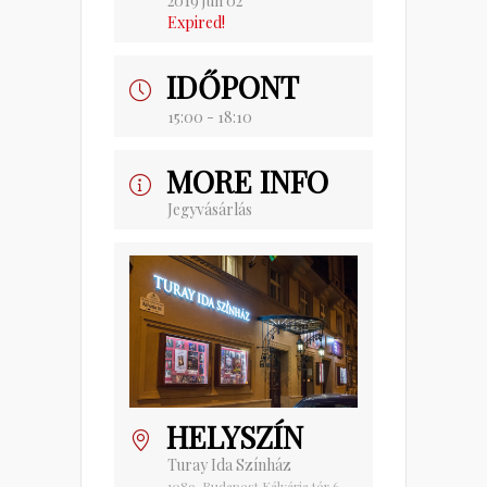
2019 jún 02
Expired!
IDŐPONT
15:00 - 18:10
MORE INFO
Jegyvásárlás
HELYSZÍN
Turay Ida Színház
1089. Budapest Kálvária tér 6.