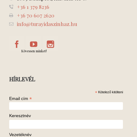
+36 1 379 8236
+36 70 607 2620
info@turayidaszinhaz.hu
Kövessen minket!
HÍRLEVÉL
*
Kötelező kitölteni
*
Email cím
Keresztnév
Vezetéknév