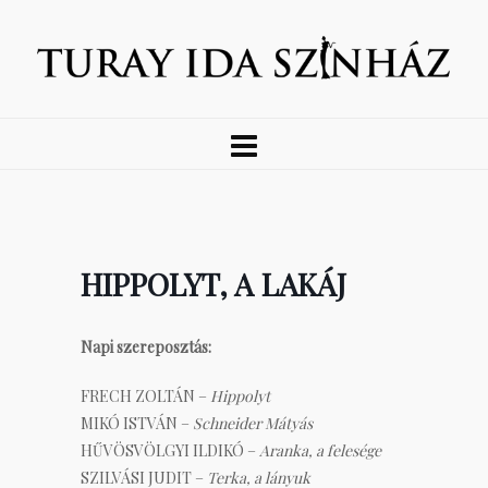
HIPPOLYT, A LAKÁJ
Napi szereposztás:
FRECH ZOLTÁN –
Hippolyt
MIKÓ ISTVÁN –
Schneider Mátyás
HŰVÖSVÖLGYI ILDIKÓ –
Aranka, a felesége
SZILVÁSI JUDIT –
Terka, a lányuk