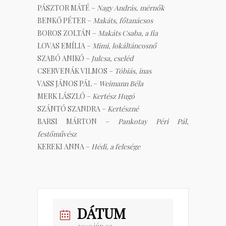
PÁSZTOR MÁTÉ –
Nagy András, mérnők
BENKŐ PÉTER –
Makáts, főtanácsos
BOROS ZOLTÁN –
Makáts Csaba, a fia
LOVAS EMÍLIA –
Mimi, lokáltáncosnő
SZABÓ ANIKÓ –
Julcsa, cseléd
CSERVENÁK VILMOS –
Tóbiás, inas
VASS JÁNOS PÁL –
Weimann Béla
MERK LÁSZLÓ –
Kertész Hugó
SZÁNTÓ SZANDRA –
Kertészné
BARSI MÁRTON –
Pankotay Péri Pál,
festőművész
KEREKI ANNA –
Hédi, a felesége
DÁTUM