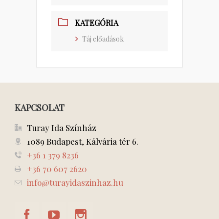
KATEGÓRIA
Táj előadások
KAPCSOLAT
Turay Ida Színház
1089 Budapest, Kálvária tér 6.
+36 1 379 8236
+36 70 607 2620
info@turayidaszinhaz.hu