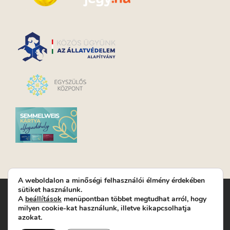
A weboldalon a minőségi felhasználói élmény érdekében
sütiket használunk.
Turay Ida Színház Közhasznú Nonprofit Kft. | Működési
A
beállítások
menüpontban többet megtudhat arról, hogy
helyszín: Turay Ida Színház 1089 Budapest, Kálvária tér 6. |
milyen cookie-kat használunk, illetve kikapcsolhatja
Levelezési cím: 1089 Budapest, Kálvária tér 14. | Titkárság:
+36
azokat.
(1) 611 9225
|
Nyeremenyjáték szabályzat
|