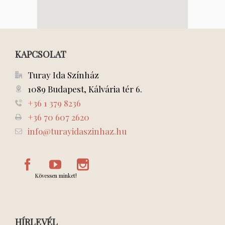
KAPCSOLAT
Turay Ida Színház
1089 Budapest, Kálvária tér 6.
+36 1 379 8236
+36 70 607 2620
info@turayidaszinhaz.hu
Kövessen minket!
HÍRLEVÉL