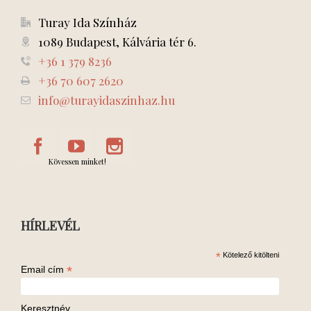
Turay Ida Színház
1089 Budapest, Kálvária tér 6.
+36 1 379 8236
+36 70 607 2620
info@turayidaszinhaz.hu
Kövessen minket!
HÍRLEVÉL
*
Kötelező kitölteni
*
Email cím
Keresztnév