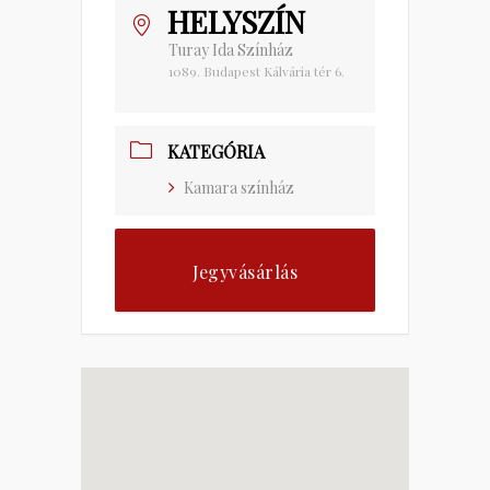
HELYSZÍN
Turay Ida Színház
1089. Budapest Kálvária tér 6.
KATEGÓRIA
Kamara színház
Jegyvásárlás