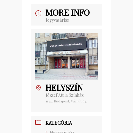
MORE INFO
Jegyvásárlás
HELYSZÍN
József Attila Színház
1134. Budapest, Váci út 63.
KATEGÓRIA
Nagyszínház