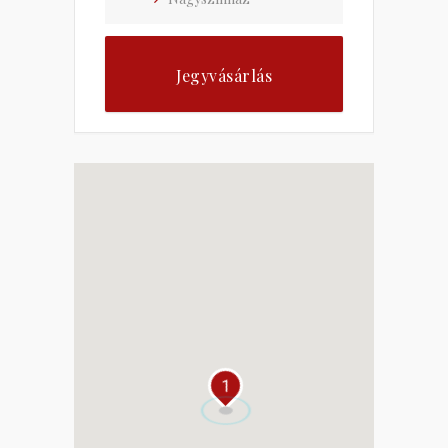
Jegyvásárlás
1