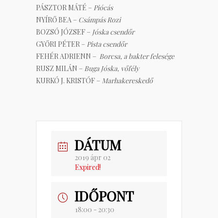
PÁSZTOR MÁTÉ –
Piócás
NYÍRŐ BEA –
Csámpás Rozi
BOZSÓ JÓZSEF –
Jóska csendőr
GYŐRI PÉTER –
Pista csendőr
FEHÉR ADRIENN –
Borcsa, a bakter felesége
RUSZ MILÁN –
Buga Jóska, vőfély
KURKÓ J. KRISTÓF –
Marhakereskedő
DÁTUM
2019 ápr 02
Expired!
IDŐPONT
18:00 - 20:30