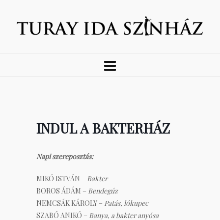
INDUL A BAKTERHÁZ
Napi szereposztás:
MIKÓ ISTVÁN –
Bakter
BOROS ÁDÁM –
Bendegúz
NEMCSÁK KÁROLY –
Patás, lókupec
SZABÓ ANIKÓ –
Banya, a bakter anyósa