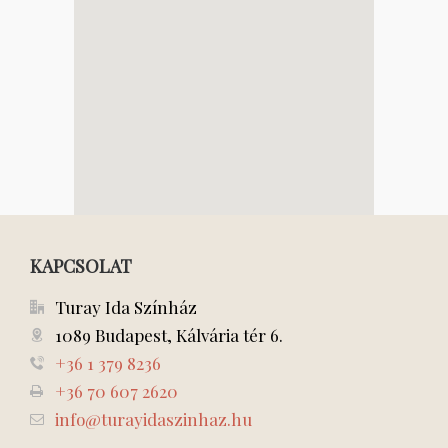
KAPCSOLAT
Turay Ida Színház
1089 Budapest, Kálvária tér 6.
+36 1 379 8236
+36 70 607 2620
info@turayidaszinhaz.hu