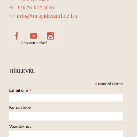
+36 70 607 2620
info@turayidaszinhaz.hu
Kövessen minket!
HÍRLEVÉL
*
Kötelező kitölteni
*
Email cím
Keresztnév
Vezetéknév