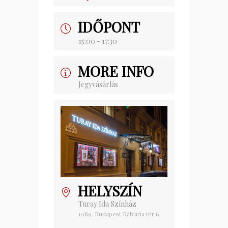
IDŐPONT
15:00 - 17:30
MORE INFO
Jegyvásárlás
HELYSZÍN
Turay Ida Színház
1089. Budapest Kálvária tér 6.